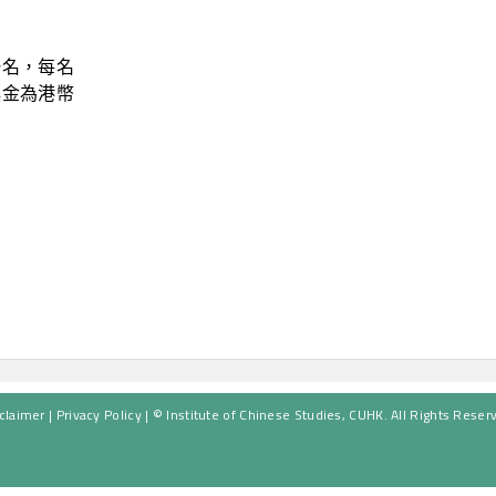
一名，每名
獎金為港幣
claimer
|
Privacy Policy
| © Institute of Chinese Studies, CUHK. All Rights Reser