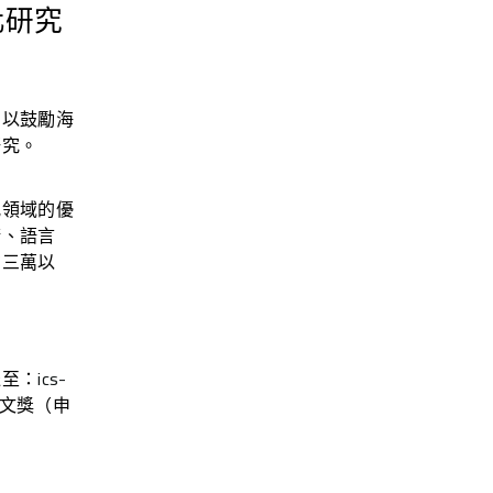
化研究
，以鼓勵海
研究。
究領域的優
術、語言
在三萬以
送至：
ics-
文獎（申