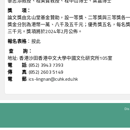
黎志添教授、程美寶教授、程中山博士、葉嘉博士
獎 項：
論文獎由北山堂基金贊助，設一等獎、二等獎與三等獎各
獎金分別為港幣一萬、八千及五千元；優秀獎五名，每名
三千元。獎項將於2024年2月公佈。
報名表格
：
按此
查 詢：
地址: 香港沙田香港中文大學中國文化研究所105室
電 話
: (852) 3943 7393
傳 真
: (852) 2603 5149
電 郵
:
ics-lingnan@cuhk.edu.hk
Dis