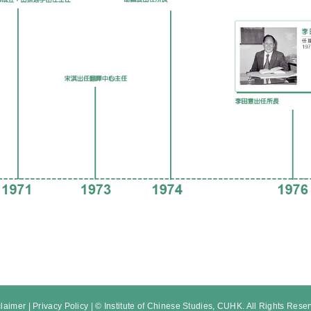
claimer
|
Privacy Policy
| © Institute of Chinese Studies, CUHK. All Rights Rese