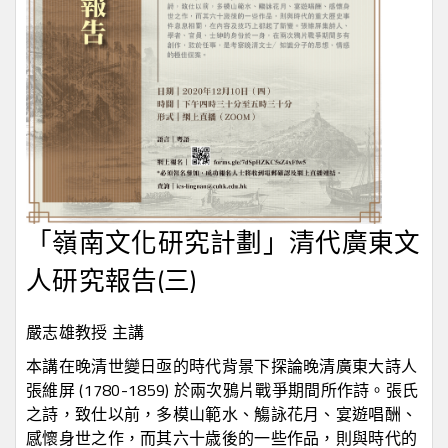
「嶺南文化研究計劃」清代廣東文
人研究報告(三)
嚴志雄教授 主講
本講在晚清世變日亟的時代背景下探論晚清廣東大詩人
張維屏 (1780-1859) 於兩次鴉片戰爭期間所作詩。張氏
之詩，致仕以前，多模山範水、觴詠花月、宴遊唱酬、
感懷身世之作，而其六十歳後的一些作品，則與時代的