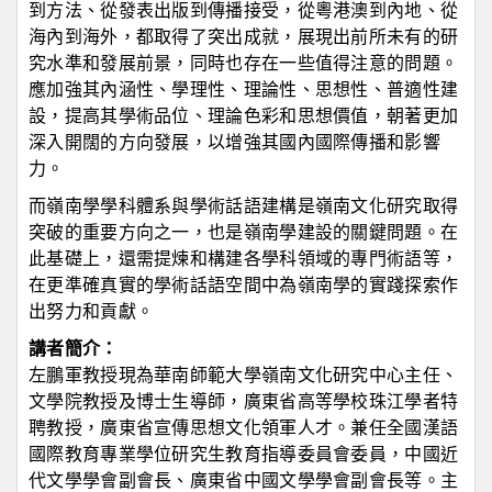
到方法、從發表出版到傳播接受，從粵港澳到內地、從
海內到海外，都取得了突出成就，展現出前所未有的研
究水準和發展前景，同時也存在一些值得注意的問題。
應加強其內涵性、學理性、理論性、思想性、普適性建
設，提高其學術品位、理論色彩和思想價值，朝著更加
深入開闊的方向發展，以增強其國內國際傳播和影響
力。
而嶺南學學科體系與學術話語建構是嶺南文化研究取得
突破的重要方向之一，也是嶺南學建設的關鍵問題。在
此基礎上，還需提煉和構建各學科領域的專門術語等，
在更準確真實的學術話語空間中為嶺南學的實踐探索作
出努力和貢獻。
講者簡介：
左鵬軍教授現為華南師範大學嶺南文化研究中心主任、
文學院教授及博士生導師，廣東省高等學校珠江學者特
聘教授，廣東省宣傳思想文化領軍人才。兼任全國漢語
國際教育專業學位研究生教育指導委員會委員，中國近
代文學學會副會長、廣東省中國文學學會副會長等。主