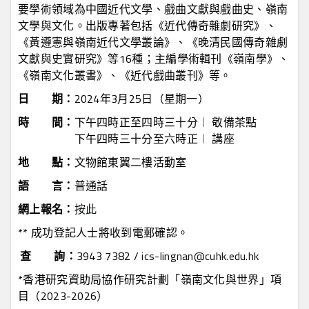
要學術領域為中國近代文學、戲曲文獻與戲曲史、嶺南
文學與文化。出版專著包括《近代傳奇雜劇研究》、
《黃遵憲與嶺南近代文學叢論》、《晚清民國傳奇雜劇
文獻與史實研究》等16種；主編學術輯刊《嶺南學》、
《嶺南文化叢書》、《近代戲曲叢刊》等。
日 期：
2024年3月25日（星期一）
時 間：
下午四時正至四時三十分︱ 敬備茶點
下午四時三十分至六時正︱ 講座
地 點：
文物館東翼二樓活動室
語 言：
普通話
網上報
名
：
按此
** 成功登記人士將收到電郵確認。
查
詢
：
3943 7382 /
ics-lingnan@cuhk.edu.hk
*香港研究資助局協作研究計劃「嶺南文化與世界」項
目（2023-2026）